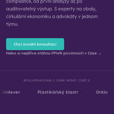
compliance, od první analýzy až po
auditovatelný výstup. S experty na obaly,
cirkulární ekonomiku a advokáty v jednom
týmu.
Chci úvodní konzultaci
Nebo si nejdříve stáhnu PPWR povinnosti v čase →
SPOLUPRACOVALI JSME MIMO JINÉ S:
·
·
·
nilever
Plastikářský klastr
Orkla