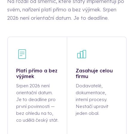
Na rozdíl od směrnic, které státy implementují po
svém, nařízení platí přímo a bez výjimek. Srpen
2026 není orientační datum. Je to deadline.
Platí přímo a bez
Zasahuje celou
výjimek
firmu
Srpen 2026 není
Dodavatelé,
orientační datum.
dokumentace,
Je to deadline pro
interní procesy.
první povinnosti —
Nestačí upravit
bez ohledu na to,
jeden obal.
co udělá český stát.