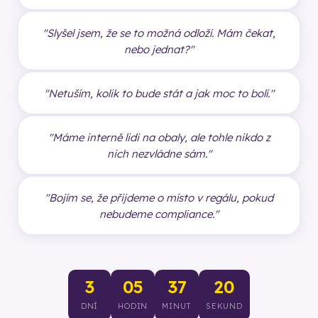
"Slyšel jsem, že se to možná odloží. Mám čekat,
nebo jednat?"
"Netuším, kolik to bude stát a jak moc to bolí."
"Máme interně lidi na obaly, ale tohle nikdo z
nich nezvládne sám."
"Bojím se, že přijdeme o místo v regálu, pokud
nebudeme compliance."
3
05
37
19
DNÍ
HODIN
MINUT
SEKUND